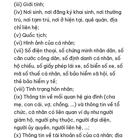
(iii) Giới tính;
(iv) Nơi sinh, nơi đăng ký khai sinh, nơi thường
trú, nơi tạm trú, nơi ở hiện tại, quê quán, địa
chỉ liên hệ;
(v) Quốc tịch;
(vi) Hình ảnh của cá nhân;
(vii) Số điện thoại, số chứng minh nhân dân, số
căn cước công dân, số định danh cá nhân, số
hộ chiếu, số giấy phép lái xe, số biển số xe, số
mã số thuế cá nhân, số bảo hiểm xã hội, số
thẻ bảo hiểm y tế;
(viii) Tình trạng hôn nhân;
(ix) Thông tin về mối quan hệ gia đình (cha
mẹ, con cái, vợ, chồng, …) và thông tin về tổ
chức, cá nhân có liên quan ví dụ như người
giám hộ, người phụ thuộc, người đại diện,
người ủy quyền, người liên hệ, …;
(x) Thông tin về tài khoản số của cá nhân; địa