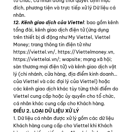
tổ chức, cá nhân đồng thời quyết định mục
đích, phương tiện và trực tiếp xử lý Dữ liệu cá
nhân.
12. Kênh giao dịch của Viettel
: bao gồm kênh
tổng đài, kênh giao dịch điện tử (ứng dụng
trên thiết bị di động như My Viettel, Viettel
Money; trang thông tin điện tử như
https://viettel.vn/, https://Viettelmoney.vn,
https://viettelai.vn/; wapsite; mạng xã hội;
sàn thương mại điện tử) và kênh giao dịch vật
lý (chi nhánh, cửa hàng, địa điểm kinh doanh…
của Viettel và các đại lý của Viettel) hoặc
các kênh giao dịch khác tùy từng thời điểm do
Viettel cung cấp hoặc ủy quyền cho tổ chức,
cá nhân khác cung cấp cho Khách hàng.
ĐIỀU 2. LOẠI DỮ LIỆU XỬ LÝ
1. Dữ liệu cá nhân được xử lý gồm các dữ liệu
Khách hàng cung cấp cho Viettel khi Khách