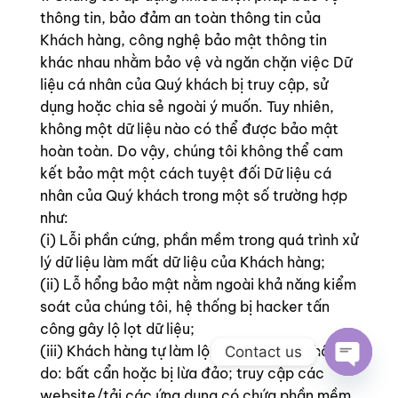
thông tin, bảo đảm an toàn thông tin của
Khách hàng, công nghệ bảo mật thông tin
khác nhau nhằm bảo vệ và ngăn chặn việc Dữ
liệu cá nhân của Quý khách bị truy cập, sử
dụng hoặc chia sẻ ngoài ý muốn. Tuy nhiên,
không một dữ liệu nào có thể được bảo mật
hoàn toàn. Do vậy, chúng tôi không thể cam
kết bảo mật một cách tuyệt đối Dữ liệu cá
nhân của Quý khách trong một số trường hợp
như:
(i) Lỗi phần cứng, phần mềm trong quá trình xử
lý dữ liệu làm mất dữ liệu của Khách hàng;
(ii) Lỗ hổng bảo mật nằm ngoài khả năng kiểm
soát của chúng tôi, hệ thống bị hacker tấn
công gây lộ lọt dữ liệu;
(iii) Khách hàng tự làm lộ lọt dữ liệu cá nhân
Contact us
do: bất cẩn hoặc bị lừa đảo; truy cập các
OPEN 
website/tải các ứng dụng có chứa phần mềm