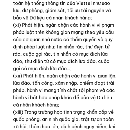
toàn hệ thống thông tin của Viettel như sao
lưu, dự phòng, giám sát, tối ưu tài nguyên và
bảo vệ Dữ liệu cá nhân khách hàng;
(xi) Phát hiện, ngăn chặn các hành vi vi phạm
pháp luật trên không gian mạng theo yêu cầu
của cơ quan nhà nước có thẩm quyền và quy
định pháp luật như: tin nhắn rác, thư điện tử
rác, cuộc gọi rác, tin nhắn có mục đích lừa
đảo, thư điện tử có mục đích lừa đảo, cuộc
gọi có mục đích lừa đảo…;
(xii) Phát hiện, ngăn chặn các hành vi gian lận,
lừa đảo, tấn công, xâm nhập, chiếm đoạt trái
phép, hành vi mang tính chất tội phạm và các
hành vi bất hợp pháp khác để bảo vệ Dữ liệu
cá nhân khách hàng;
(xiii) Trong trường hợp tình trạng khẩn cấp về
quốc phòng, an ninh quốc gia, trật tự an toàn
xã hội, thảm họa lớn, dịch bệnh nguy hiểm; khi