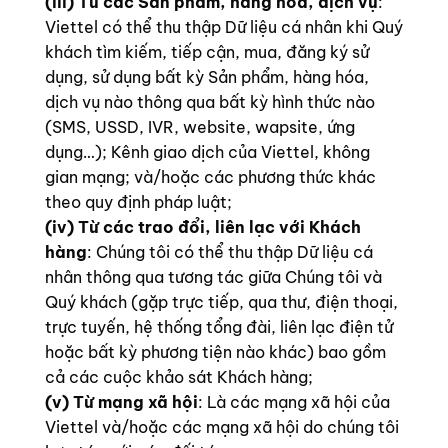
(iii) Từ các Sản phẩm, hàng hóa, dịch vụ
:
Viettel có thể thu thập Dữ liệu cá nhân khi Quý
khách tìm kiếm, tiếp cận, mua, đăng ký sử
dụng, sử dụng bất kỳ Sản phẩm, hàng hóa,
dịch vụ nào thông qua bất kỳ hình thức nào
(SMS, USSD, IVR, website, wapsite, ứng
dụng…); Kênh giao dịch của Viettel, không
gian mạng; và/hoặc các phương thức khác
theo quy định pháp luật;
(iv) Từ các trao đổi, liên lạc với Khách
hàng
: Chúng tôi có thể thu thập Dữ liệu cá
nhân thông qua tương tác giữa Chúng tôi và
Quý khách (gặp trực tiếp, qua thư, điện thoại,
trực tuyến, hệ thống tổng đài, liên lạc điện tử
hoặc bất kỳ phương tiện nào khác) bao gồm
cả các cuộc khảo sát Khách hàng;
(v) Từ mạng xã hội
: Là các mạng xã hội của
Viettel và/hoặc các mạng xã hội do chúng tôi