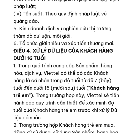
pháp luật;
(iv) Tần suất: Theo quy định pháp luật về
quảng cáo.
5. Kinh doanh dịch vụ nghiên cứu thị trường,
thăm dò dư luận, môi giới.
6. Tổ chức giới thiệu và xúc tiến thương mại.
ĐIỀU 4. XỬ LÝ DỮ LIỆU CỦA KHÁCH HÀNG
DƯỚI 16 TUỔI
1. Trong quá trình cung cấp Sản phẩm, hàng
hóa, dịch vụ, Viettel có thể có các Khách
hàng là cá nhân trong độ tuổi từ đủ 7 (bảy)
tuổi đến dưới 16 (mười sáu) tuổi (“
Khách hàng
trẻ em
”). Trong trường hợp này, Viettel sẽ tiến
hành các quy trình cần thiết để xác minh độ
tuổi của Khách hàng trẻ em trước khi xử lý Dữ
liệu cá nhân.
2. Trong trường hợp Khách hàng trẻ em mua,
đăng ký sử dụng, sử dụng Sản phẩm, hàng hóa,