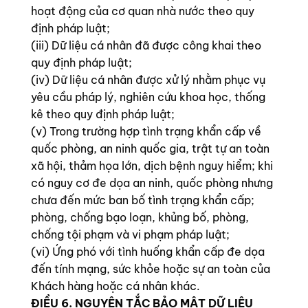
hoạt động của cơ quan nhà nước theo quy
định pháp luật;
(iii) Dữ liệu cá nhân đã được công khai theo
quy định pháp luật;
(iv) Dữ liệu cá nhân được xử lý nhằm phục vụ
yêu cầu pháp lý, nghiên cứu khoa học, thống
kê theo quy định pháp luật;
(v) Trong trường hợp tình trạng khẩn cấp về
quốc phòng, an ninh quốc gia, trật tự an toàn
xã hội, thảm họa lớn, dịch bệnh nguy hiểm; khi
có nguy cơ đe dọa an ninh, quốc phòng nhưng
chưa đến mức ban bố tình trạng khẩn cấp;
phòng, chống bạo loạn, khủng bố, phòng,
chống tội phạm và vi phạm pháp luật;
(vi) Ứng phó với tình huống khẩn cấp đe dọa
đến tính mạng, sức khỏe hoặc sự an toàn của
Khách hàng hoặc cá nhân khác.
ĐIỀU 6. NGUYÊN TẮC BẢO MẬT DỮ LIỆU