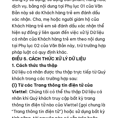
dịch vụ, bảng nội dung tại Phụ lục 01 của Văn
Bản này sẽ do Khách hàng trẻ em đánh dấu
xác nhận. Cha, mẹ hoặc người giám hộ của
Khách Hàng trẻ em sẽ đánh dấu xác nhận thể
hiện sự đồng ý liên quan đến việc xử lý Dữ liệu
cá nhân của Khách hàng trẻ em theo nội dung
tại Phụ lục 02 của Văn Bản này, trừ trường hợp
pháp luật có quy định khác.
ĐIỀU 5. CÁCH THỨC XỬ LÝ DỮ LIỆU
1. Cách thức thu thập
Dữ liệu cá nhân được thu thập trực tiếp từ Quý
khách trong các trường hợp sau:
(i) Từ các Trang thông tin điện tử của
Viettel
: Chúng tôi có thể thu thập Dữ liệu cá
nhân khi Quý khách truy cập bất kỳ trang
thông tin điện tử nào của Viettel (gọi chung là
“Trang thông tin điện tử”) hoặc sử dụng bất kỳ
tính năng, tài nguyên nào có sẵn trên hoặc