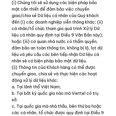
(i) Chúng tôi sẽ sử dụng các biện pháp bảo
mật cần thiết để đảm bảo việc chuyển
giao/chia sẻ Dữ liệu cá nhân của Quý khách
đến (i) các doanh nghiệp viễn thông khác; (ii)
cá nhân/tổ chức tham gia quá trình Xử lý Dữ
liệu cá nhân quy định tại Điều 9 Văn Bản này);
hoặc (iii) cơ quan nhà nước có thẩm quyền,
đảm bảo an toàn thông tin, không bị lộ, lọt dữ
liệu và yêu cầu các bên tiếp nhận Dữ liệu cá
nhân sẽ có biện pháp bảo mật dữ liệu.
(ii) Thông tin của Khách hàng có thể được
chuyển giao, chia sẻ và thực hiện các hoạt
động xử lý dữ liệu khác:
a. Tại lãnh thổ Việt Nam;
b. Tại bất kỳ quốc gia nào mà Viettel có trụ
sở;
c. Tại quốc gia mà nhà thầu, bên thứ ba hoặc
các cá nhân, tổ chức được quy định tại Điều 9