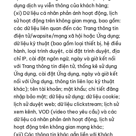
dụng dịch vụ viễn thông của khách hàng;
(xi) Dữ liệu cá nhân phản ánh hoạt động, lịch
sử hoạt động trên không gian mạng, bao gồm:
các dữ liệu liên quan đến các Trang thông tin
điện tử/wapsite/mạng xã hội hoặc Ứng dụng;
dữ liệu kỹ thuật (bao gồm loại thiết bị, hệ điều
hành, loại trình duyệt, cài đặt trình duyệt, địa
chỉ IP, cài đặt ngôn ngữ, ngày và giờ kết nối
với Trang thông tin điện tử, thống kê sử dụng
Ứng dụng, cài đặt Ứng dụng, ngày và giờ kết
nối với Ứng dụng, thông tin liên lạc kỹ thuật
khác); tên tài khoản; mật khẩu; chi tiết đăng
nhập bảo mật; dữ liệu sử dụng; dữ liệu cookie;
lịch sử duyệt web; dữ liệu clickstream; lịch sử
xem kênh, VOD (video theo yêu cầu) và các
dữ liệu cá nhân phản ánh hoạt động, lịch sử
hoạt động trên không gian mạng khác;
(xii) Các thông tin khác gắn liền với Khách