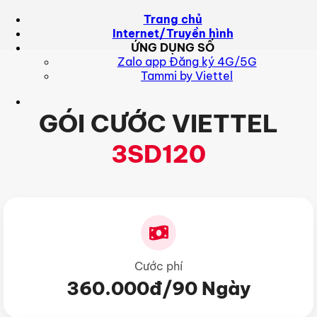
Skip
Trang chủ
to
Internet/Truyền hình
content
ỨNG DỤNG SỐ
Zalo app Đăng ký 4G/5G
Tammi by Viettel
GÓI CƯỚC VIETTEL
3SD120
Cước phí
360.000đ/90 Ngày