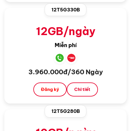
12T5G330B
12GB/ngày
Miễn phí
3.960.000đ/360 Ngày
Đăng ký
Chi tiết
12T5G280B