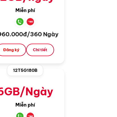
Miễn phí
960.000đ/360 Ngày
Đăng ký
Chi tiết
12T5G180B
6GB/Ngày
Miễn phí