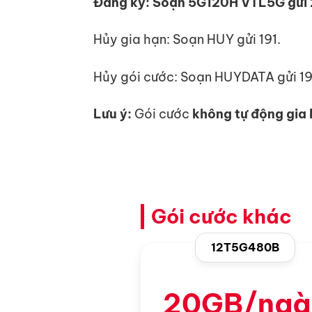
Đăng ký: Soạn 5G120H VTL5G gửi
Hủy gia hạn: Soạn HUY gửi 191.
Hủy gói cước: Soạn HUYDATA gửi 19
Lưu ý:
Gói cước
không tự động gia
Gói cước khác
12T5G480B
20GB/ngà