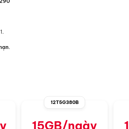
 290
1.
 hạn
.
12T5G380B
y
15GB/ngày