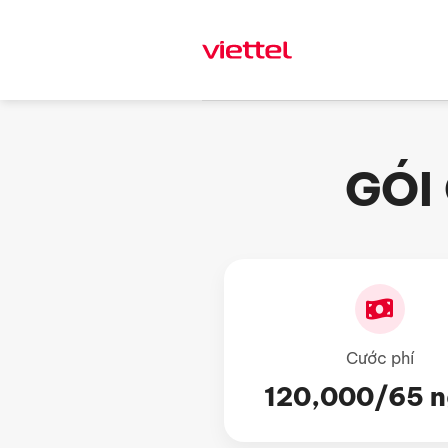
Skip
to
content
GÓI
Cước phí
120,000/65 