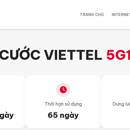
TRANG CHỦ
INTERNE
 CƯỚC VIETTEL
5G
Thời hạn sử dụng
Dung lư
ngày
65 ngày