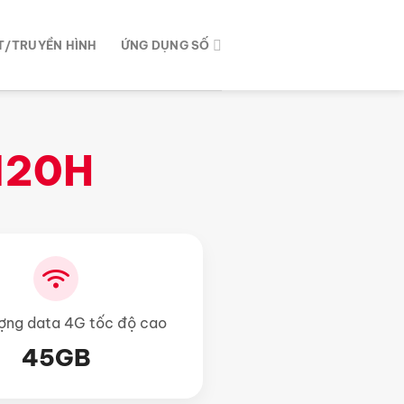
T/TRUYỀN HÌNH
ỨNG DỤNG SỐ
120H
ợng data 4G tốc độ cao
45GB