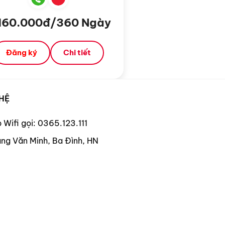
160.000đ/360 Ngày
Đăng ký
Chi tiết
 HỆ
 Wifi gọi: 0365.123.111
ng Văn Minh, Ba Đình, HN