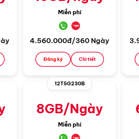
Miễn phí
gày
4.560.000đ/360 Ngày
3.
Đăng ký
Chi tiết
12T5G230B
y
8GB/Ngày
Miễn phí