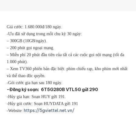
Giá cước: 1.680.000đ/180 ngày.
-Ưu đãi sử dụng trong mỗi chu kỳ 30 ngày:
– 300GB (10GB/ngày).
– 200 phút gọi ngoại mạng.
– Miễn phí 20 phút đầu tiên của tất cả các cuộc gọi nội mạng (tối đa
1.000 phút).
– Xem TV360 phiên bản đặc biệt: phim chiếu rạp, kho phim mới nhất
và thể thao độc quyền.
-Gói cước gia hạn sau 180 ngày.
-Đăng ký soạn: 6T5G280B VTL5G gửi 290
-Hủy gia hạn: Soạn HUY gửi 191.
-Hủy gói cước: Soạn HUYDATA gửi 191
https://5gviettel.net.vn/
-Website: