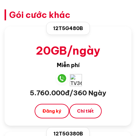
Gói cước khác
12T5G480B
20GB/ngày
Miễn phí
5.760.000đ/360 Ngày
Đăng ký
Chi tiết
12T5G380B