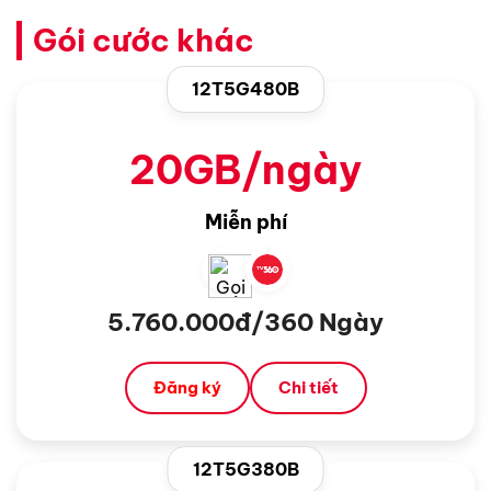
Gói cước khác
12T5G480B
20GB/ngày
Miễn phí
5.760.000đ/360 Ngày
Đăng ký
Chi tiết
12T5G380B