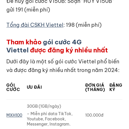
Để hủy gói cước V150B: Soạn “HUY V150B”
gửi 191 (miễn phí)
Tổng đài CSKH Viettel
: 198 (miễn phí)
Tham khảo
gói cước 4G
Viettel
được đăng ký nhiều nhất
Dưới đây là một số gói cước Viettel phổ biến
và được đăng ký nhiều nhất trong năm 2024:
GÓI
ĐƠN GIÁ
ĐĂNG
ƯU ĐÃI
CƯỚC
(THÁNG)
KÝ
30GB (1GB/ngày)
– Miễn phí data TikTok,
MXH100
100.000đ
Youtube, Facebook,
Messenger, Instagram.