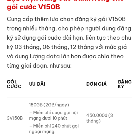
gói cước V150B
Cung cấp thêm lựa chọn đăng ký gói V150B
trong nhiều tháng, cho phép người dùng đăng
ký sử dụng gói cước dài hạn, liên tục theo chu
kỳ 03 tháng, 06 tháng, 12 tháng với mức giá
và dung lượng data lớn hơn được chia theo
từng giai đoạn, như sau:
GÓI
ĐĂNG
ƯU ĐÃI
ĐƠN GIÁ
CƯỚC
KÝ
180GB (2GB/ngày)
– Miễn phí cuộc gọi nội
450.000đ (3
3V150B
mạng dưới 10 phút.
tháng)
– Miễn phí 240 phút gọi
ngoại mạng.